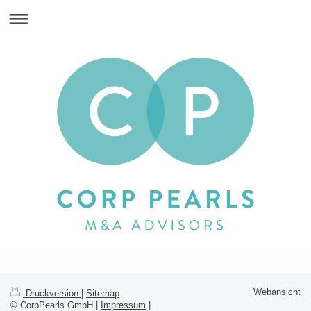
Webansicht
Druckversion
|
Sitemap
© CorpPearls GmbH |
Impressum
|